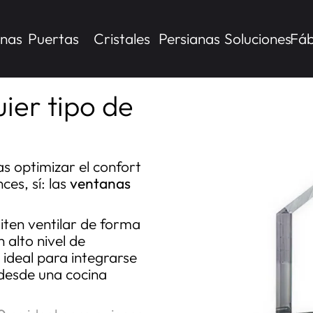
nas
Puertas
Cristales
Persianas
Soluciones
Fáb
LE JUNTA SOFT
ier tipo de
as optimizar el confort
es, sí: las
ventanas