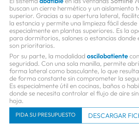
Softline 70
es lo que necesitas.
Sus sistemas abatibles y oscilobatientes perm
cómoda y segura, al tiempo que mantienen un 
aislamiento. ¿Y el diseño?, compacto y limpio,
sin sobresaltos en cualquier tipo de estancia,
moderna hasta un dormitorio clásico.
El sistema
abatible
en las ventanas
Softline 7
buscan un cierre hermético y un aislamiento 
superior. Gracias a su apertura lateral, facilit
la estancia y permite una limpieza fácil desde e
especialmente en plantas superiores. Es la 
para dormitorios, salones o estancias donde el
son prioritarios.
Por su parte, la modalidad
oscilobatiente
com
seguridad. Con una sola manilla, permite abri
forma lateral como basculante, lo que resulta
de forma constante sin comprometer la seguri