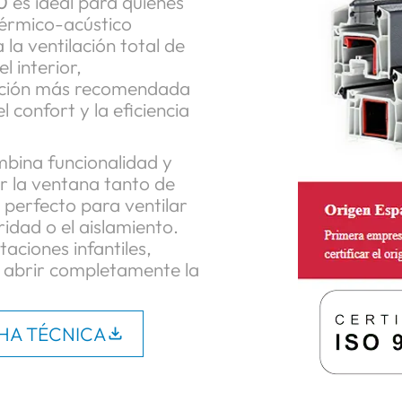
iten ventilar de forma
alto nivel de
 ideal para integrarse
 desde una cocina
0
es ideal para quienes
térmico-acústico
a la ventilación total de
l interior,
opción más recomendada
 confort y la eficiencia
bina funcionalidad y
r la ventana tanto de
 perfecto para ventilar
dad o el aislamiento.