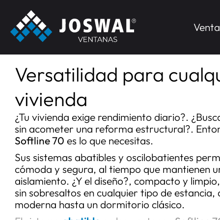
Venta
Inicio
Ventanas
Ventanas de PVC
Softline70
/
/
/
SOFTLINE 70
VENTANAS DOB
Versatilidad para cualqu
vivienda
¿Tu vivienda exige rendimiento diario?. ¿Busc
sin acometer una reforma estructural?. Entonc