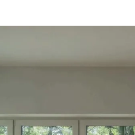
Es especialmente útil en cocinas, baños o habi
donde se necesita controlar el flujo de aire s
hoja.
PIDA SU PRESUPUESTO
DESCARGAR FIC