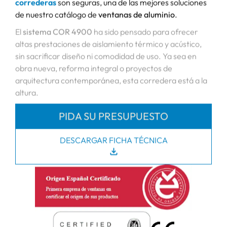
Las
ventanas Cor 4900 corredera HI de Joswal
representan una solución ideal para quienes buscan
amplitud visual, eficiencia energética y un sencillo
sistema de apertura. Diseñadas con precisión para
grandes superficies acristaladas, estas
ventanas
correderas
son seguras, una de las mejores soluciones
de nuestro catálogo de
ventanas de aluminio
.
El
sistema COR 4900
ha sido pensado para ofrecer
altas prestaciones de aislamiento térmico y acústico,
sin sacrificar diseño ni comodidad de uso. Ya sea en
obra nueva, reforma integral o proyectos de
arquitectura contemporánea, esta corredera está a la
altura.
PIDA SU PRESUPUESTO
DESCARGAR FICHA TÉCNICA
download