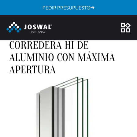
PEDIR PRESUPUESTO
/
/
/
Inicio
Ventanas
Ventanas de Aluminio
Cor 4900 Corredera Hi
COR 4900
VENTANAS COR 4900
CORREDERA HI DE
ALUMINIO CON MÁXIMA
APERTURA