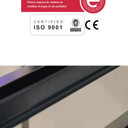
levantarte a subir las
persianas
, coges el mando, o el
móvil, o incluso das una orden de voz. Y zas. Luz al
instante. Todo sin mover un dedo. Porque cuando algo
tan simple como subir una persiana se automatiza, el
confort se nota.
No es solo comodidad. Es control. Puedes
programarlas para que se bajen cuando cae el sol. O
para que suban poco a poco y te despierten con luz
natural. Y si tienes casa con varias plantas o persianas
grandes, te ahorras el esfuerzo diario de subir y bajar a
mano. Eso sí, si quieres conservar alguna con cinta
manual, también se puede combinar. Todo se adapta.
PIDA SU PRESUPUESTO