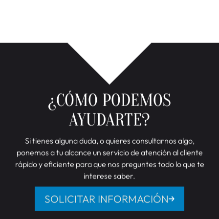
Y por supuesto, puedes
solicitar un presupuesto
sin compromiso. Te asesoramos según tu
vivienda, tipo de ventana, número de
persianas
motorizadas
y nivel de automatización deseado.
No todas las casas necesitan lo mismo. Por eso,
antes de comprar a ciegas, mejor que te
guiemos.
Hacemos instalaciones en toda la Comunidad de
Madrid. Desde barrios clásicos hasta nuevas
urbanizaciones, nos adaptamos a cualquier
estructura o estilo. Si quieres comodidad,
eficiencia y un extra de seguridad, esto es lo que
buscas.
PIDA SU PRESUPUESTO