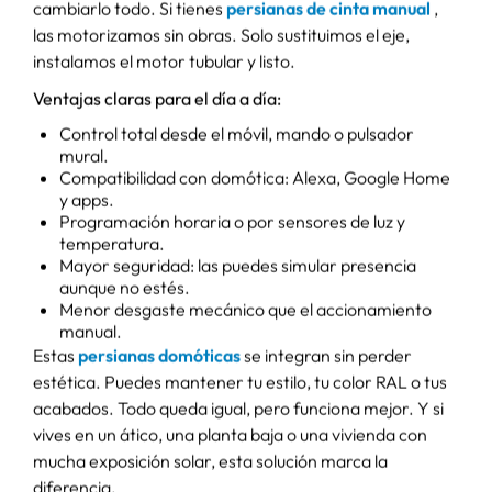
PERSIANAS SEGURAS
MÁS QUE MOTOR: DISEÑO,
SILENCIO Y EFICIENCIA
Las
persianas motorizadas y eléctricas
actuales no
tienen nada que ver con las de hace unos años. Los
motores son silenciosos, integrados y se pueden
montar en casi cualquier sistema existente. Ya sea
persiana de PVC, de aluminio o incluso textil, hay
soluciones para cada caso. Y lo mejor: no necesitas
cambiarlo todo. Si tienes
persianas de cinta manual
,
las motorizamos sin obras. Solo sustituimos el eje,