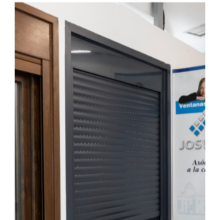
cerrar la persiana a tiempo puede ser la diferencia
entre un salón agradable y un horno. Con un simple
gesto, regulas la temperatura y proteges tus muebles
sin esfuerzo.
Y si no sabes por dónde empezar, echa un vistazo a
nuestras
imágenes de proyectos reales
. Verás que no
es solo una mejora técnica. Es un salto estético y
funcional.
PIDA SU PRESUPUESTO