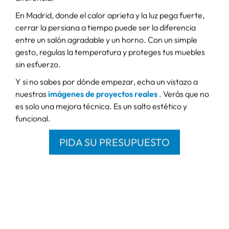
instalamos el motor tubular y listo.
Ventajas claras para el día a día:
Control total desde el móvil, mando o pulsador
mural.
Compatibilidad con domótica: Alexa, Google Home
y apps.
Programación horaria o por sensores de luz y
temperatura.
Mayor seguridad: las puedes simular presencia
aunque no estés.
Menor desgaste mecánico que el accionamiento
manual.
Estas
persianas domóticas
se integran sin perder
estética. Puedes mantener tu estilo, tu color RAL o tus
acabados. Todo queda igual, pero funciona mejor. Y si
vives en un ático, una planta baja o una vivienda con
mucha exposición solar, esta solución marca la
diferencia.
En Madrid, donde el calor aprieta y la luz pega fuerte,