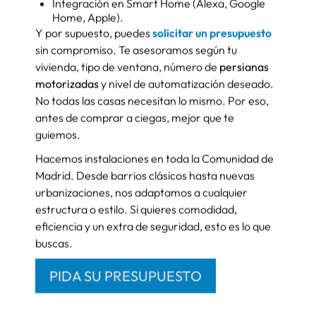
TODO ADAPTADO A TU
ESPACIO Y ESTILO
Las
persianas para exteriores
se pueden instalar
en obra nueva o en reformas. El motor va dentro
del cajón, y el sistema se controla desde donde tú
elijas. Hay motores con final de carrera
electrónico, sensores climáticos o incluso
soluciones con batería solar para puntos sin
corriente. Y si tienes un local, una oficina o un
negocio a pie de calle, también puedes instalar
sistemas más potentes con mando centralizado.
Puedes elegir entre:
Persianas eléctricas
programables por app.
Automatización por sensor de luz o
temperatura.
Integración en Smart Home (Alexa, Google
Home, Apple).