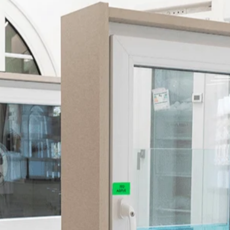
VENTANAS DE PVC PARA
CADA ESPACIO DE TU
HOGAR
En Joswal diseñamos
ventanas a medida
, que
integramos a la arquitectura de cada vivienda y oficina.
Para proponer soluciones eficientes, estéticas y
funcionales, estudiamos tanto la orientación solar
como las condiciones climáticas de la zona y las
necesidades térmicas de cada espacio.
Ofrecemos una amplia variedad de acabados,