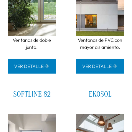
Que no se escape el calor ni la
tranquilidad
Las
ventanas de PVC
de Joswal son una inversión
directa en tu bienestar y calidad de vida diaria. Aquí
entendemos lo que implica esa elección, por eso no
fabricamos productos genéricos sino
ventanas a
medida
, desarrolladas para responder exactamente a
las necesidades de cada cliente.
Nuestra especialidad son ventanas pensadas para
durar, adaptarse al espacio y mejorar el día a día de
quienes las usan. Cada proyecto se diseña desde cero.
Porque sabemos que no es lo mismo una vivienda
orientada al norte en la sierra que un piso en plena
Gran Vía.
Para la fabricación e instalación de
ventanas PVC
de