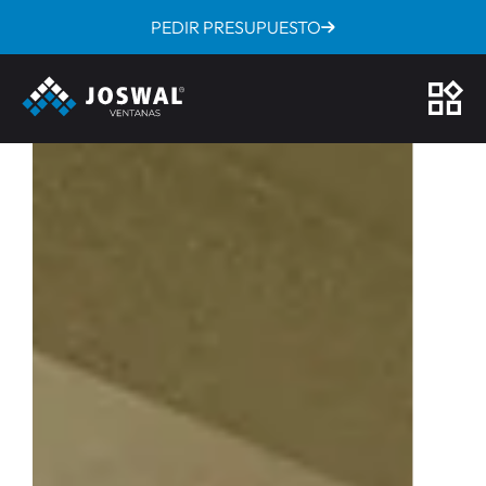
PEDIR PRESUPUESTO
/
/
Inicio
Ventanas
Ventanas de PVC
CALIDAD GARANTIZADA
VENTANAS DE PVC A
MEDIDA EN MADRID:
CONFORT, DISEÑO Y
AHORRO ENERGÉTICO