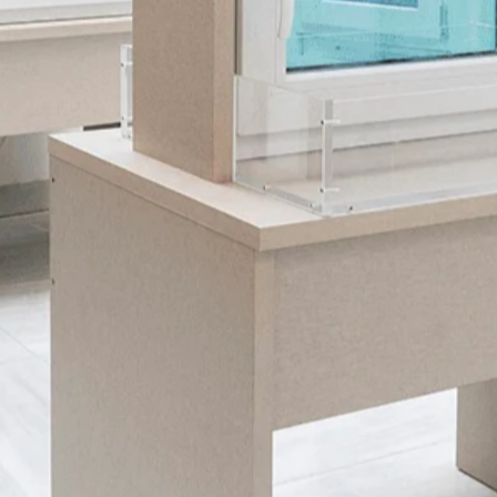
aperturas,
colores
y combinaciones, lo que permite que
cada cliente configure sus propias
ventanas de calidad
con diseño y tecnología.
En Joswal trabajamos con sistemas como:
Softline-70
: una solución eficaz y versátil para
quienes buscan rendimiento y estética con un perfil
compacto.
Softline-76
: equilibrio perfecto entre eficiencia y
diseño.
Softline-82
: para ahorrar el máximo de energía.
Ekosol
: la opción más compacta, perfecta para
reformas.
Vekaslide-hi-5
de
Joswal
para puertas correderas
que se deslizan suavemente.
Vekamotion-82
de
Joswal
ideal si quieres grandes
ventanales sin renunciar al aislamiento.
Todas estas ventanas cumplen con las normas CE,
tienen refuerzo de acero, juntas dobles, perfil
multicámara y opciones de doble o triple
acristalamiento.