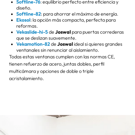
VEKASLIDE HI-5
VEKAMOTION
82
Abre tu hogar a la luz
Ventanas correderas
con esta ventana
de PVC de alto
corredera en PVC.
rendimiento.
arrow_forward
arrow_forward
VER DETALLE
VER DETALLE